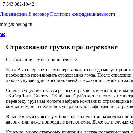
+7 343 382-19-42
Лицензионный договор
Политика конфиденциальности
info@kiberlog.ru
Страхование грузов при перевозке
Страхование грузов при перевозке
Если Вы совершаете грузоперевозки, то всегда могут происх
необходимо производить страхования груза. После страховки
любом случае будет восстановлен.Страхования грузов позво
Сейчас существует масса разных страховых компаний, и выб
«КиберЛог». Система “Киберлог” работает с несколькими ст
перевозку груза вы можете выбрать компанию-страховщика и 
компаниям, всю необходимую работу для оформления страховк
В наше время существует большое количество различных опасн
авария, или даже природные катаклизмы. Даже если случается
Конечно, много страховых компаний, всегда подразумевают т