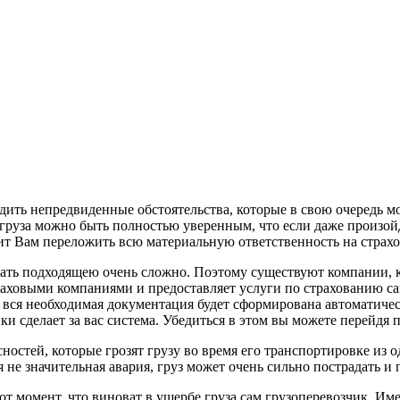
одить непредвиденные обстоятельства, которые в свою очередь 
 груза можно быть полностью уверенным, что если даже произой
лит Вам переложить всю материальную ответственность на страх
рать подходящею очень сложно. Поэтому существуют компании, к
раховыми компаниями и предоставляет услуги по страхованию с
вся необходимая документация будет сформирована автоматичес
и сделает за вас система. Убедиться в этом вы можете перейдя 
остей, которые грозят грузу во время его транспортировке из 
 не значительная авария, груз может очень сильно пострадать и
от момент, что виноват в ущербе груза сам грузоперевозчик. Им