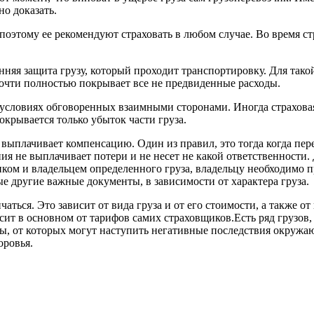
о доказать.
поэтому ее рекомендуют страховать в любом случае. Во время с
нняя защита грузу, который проходит транспортировку. Для тако
очти полностью покрывает все не предвиденные расходы.
условиях обговоренных взаимными сторонами. Иногда страховая
окрывается только убыток части груза.
 выплачивает компенсацию. Один из правил, это тогда когда п
ния не выплачивает потери и не несет не какой ответственности
ком и владельцем определенного груза, владельцу необходимо пр
е другие важные документы, в зависимости от характера груза.
ичаться. Это зависит от вида груза и от его стоимости, а также
ит в основном от тарифов самих страховщиков.Есть ряд грузов,
, от которых могут наступить негативные последствия окружаю
оровья.