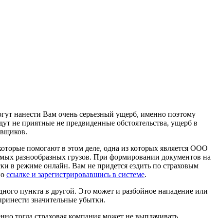
могут нанести Вам очень серьезный ущерб, именно поэтому
дут не приятные не предвиденные обстоятельства, ущерб в
овщиков.
оторые помогают в этом деле, одна из которых является ООО
амых разнообразных грузов. При формировании документов на
ки в режиме онлайн. Вам не придется ездить по страховым
по
ссылке и зарегистрировавшись в системе
.
одного пункта в другой. Это может и разбойное нападение или
 принести значительные убытки.
енно тогда страховая компания может не выплачивать