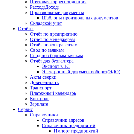
Почтовая корреспонденция
Расход(Доход)
Произвольные документы
Шаблоны произвольных документов
Складской учет
Отчёты
Отчёт по предприятию
Отчёт по менеджерам
Отчёт по контрагентам
Свод по заявкам
Свод по сборным заявкам
Отчёт для бухгалтера
Экспорт в 1С
Электронный документооборот(ЭДО)
Акты сверки
Доверенность
Транспорт
Платежный календарь
Контроль
Зарплата
Сервис
Справочники
Справочник адресов
Справочник предприятий
Импорт предприятий