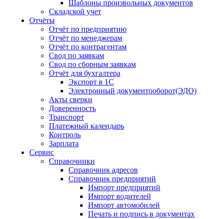
Шаблоны произвольных документов
Складской учет
Отчёты
Отчёт по предприятию
Отчёт по менеджерам
Отчёт по контрагентам
Свод по заявкам
Свод по сборным заявкам
Отчёт для бухгалтера
Экспорт в 1С
Электронный документооборот(ЭДО)
Акты сверки
Доверенность
Транспорт
Платежный календарь
Контроль
Зарплата
Сервис
Справочники
Справочник адресов
Справочник предприятий
Импорт предприятий
Импорт водителей
Импорт автомобилей
Печать и подпись в документах