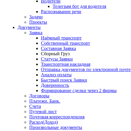
Водители
Телеграм бот для водителя
Распознаваниe речи
Задачи
Проекты
Документы
Заявка
Наёмный транспорт
Собственный транспорт
Составная Заявка
Сборный Груз
Статусы Заявки
Транспортная накладная
Отправка документов по электронной почте
Анализ оплаты
Быстрый поиск Заявки
Доверенность
Формирование сделки через 2 фирмы
Договоры
Платежи. Банк.
Счета
Путевой лист
Почтовая корреспонденция
Расход(Доход)
Произвольные документы